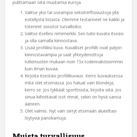
pulittamaan siitä muutamia euroja.
Valitse yksi tai useampia seksitreffisivustoja yllä
esitellystä listasta. Olemme testanneet ne kaikki ja
toteneet sivustot turvallisiksi.
Valitse itsellesi nimimerkki. Sen tulisi kuvata itseäsi
ja olla samalla kiinnostava.
Lisää profiiliisi kuva. Kuvalliset profiilit ovat paljon
kiinnostavampia ja saat yhteydenottoja
tutkimusten mukaan noin 15x todennäköisemmin
kuin ilman kuvaa.
Kirjoita itsestäsi profiilikuvaus. Kerro kuvauksessa
mitä olet etsimässä. Jos haluat vain blondeja,
kerro se. Jos tykkäät sporttisista, kirjoita siitä. Jos
sinua kiihottavat isot rinnat, sekin on hyvä sanoa
ääneen.
Olet valmis. Nyt vain siirryt etsimään alueeltasi
löytyviä panokamuja.
Muista turvallisuus