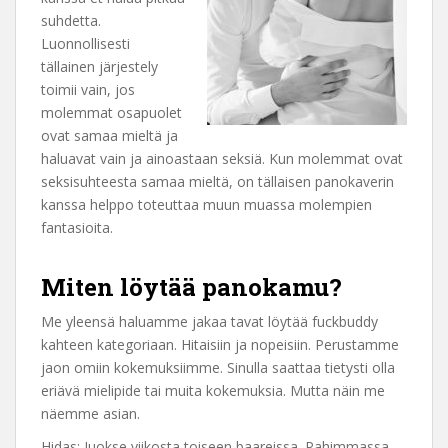
suhdetta.
Luonnollisesti
tällainen järjestely
toimii vain, jos
molemmat osapuolet
ovat samaa mieltä ja
haluavat vain ja ainoastaan seksiä. Kun molemmat ovat
seksisuhteesta samaa mieltä, on tällaisen panokaverin
kanssa helppo toteuttaa muun muassa molempien
fantasioita.
Miten löytää panokamu?
Me yleensä haluamme jakaa tavat löytää fuckbuddy
kahteen kategoriaan. Hitaisiin ja nopeisiin. Perustamme
jaon omiin kokemuksiimme. Sinulla saattaa tietysti olla
eriävä mielipide tai muita kokemuksia. Mutta näin me
näemme asian.
Hidas: Juokse viikosta toiseen baareissa. Pahimmassa