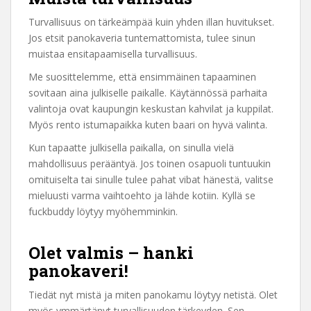
Turvallisuus on tärkeämpää kuin yhden illan huvitukset.
Jos etsit panokaveria tuntemattomista, tulee sinun
muistaa ensitapaamisella turvallisuus.
Me suosittelemme, että ensimmäinen tapaaminen
sovitaan aina julkiselle paikalle. Käytännössä parhaita
valintoja ovat kaupungin keskustan kahvilat ja kuppilat.
Myös rento istumapaikka kuten baari on hyvä valinta.
Kun tapaatte julkisella paikalla, on sinulla vielä
mahdollisuus perääntyä. Jos toinen osapuoli tuntuukin
omituiselta tai sinulle tulee pahat vibat hänestä, valitse
mieluusti varma vaihtoehto ja lähde kotiin. Kyllä se
fuckbuddy löytyy myöhemminkin.
Olet valmis – hanki
panokaveri!
Tiedät nyt mistä ja miten panokamu löytyy netistä. Olet
myös ymmärtänyt turvallisuuden tärkeyden. Sen