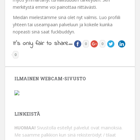
merkitystä emme voi painottaa riittävästi.
Meidän mielestämme sinä olet nyt valmis. Luo profiili
yhteen tai useampaan palveluun ja kokeile kuinka
nopeasti sinä saat fuckbuddyn.
It's only fair to share...
0
0
0
ILMAINEN WEBCAM-SIVUSTO
LINKEISTÄ
HUOMAA!
Sivustolla esitellyt palvelut ovat mainoksia.
Me saamme palkkion kun sinä rekisteröidyt / tilaat