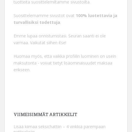
tuotteita suosittelemiltamme sivustoilta.
Suosittelemamme sivustot ovat
100% luotettavia ja
turvallisiksi todettuja
.
Emme lupaa onnistumistasi. Seuran saanti ei ole
varmaa. Vaikutat siihen itse!
Huomaa myös, että vaikka profiilin luominen on usein
maksutonta - voivat tietyt lisäominaisuudet maksaa
erikseen.
VIIMEISIMMÄT ARTIKKELIT
Lisää kiimaa seksichattiin – 4 vinkkiä parempaan
nettiseksiin