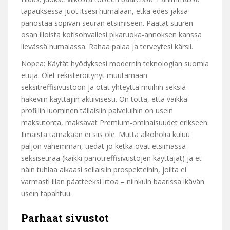
tapauksessa juot itsesi humalaan, etkä edes jaksa
panostaa sopivan seuran etsimiseen. Päätät suuren
osan illoista kotisohvallesi pikaruoka-annoksen kanssa
lievässä humalassa. Rahaa palaa ja terveytesi kärsii.
Nopea: Käytät hyödyksesi modernin teknologian suomia
etuja. Olet rekisteröitynyt muutamaan
seksitreffisivustoon ja otat yhteyttä muihin seksiä
hakeviin käyttäjiin aktiivisesti. On totta, että vaikka
profiilin luominen tällaisiin palveluihin on usein
maksutonta, maksavat Premium-ominaisuudet erikseen.
Ilmaista tämäkään ei siis ole. Mutta alkoholia kuluu
paljon vähemmän, tiedät jo ketkä ovat etsimässä
seksiseuraa (kaikki panotreffisivustojen käyttäjät) ja et
näin tuhlaa aikaasi sellaisiin prospekteihin, joilta ei
varmasti illan päätteeksi irtoa – niinkuin baarissa ikävän
usein tapahtuu.
Parhaat sivustot