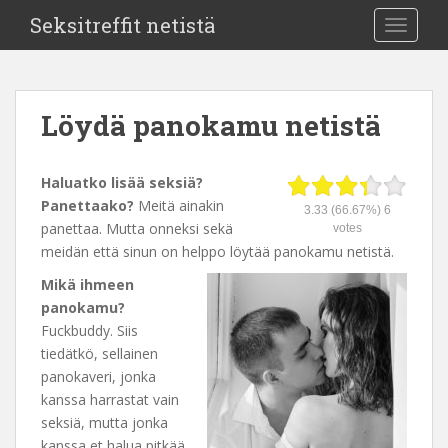
Seksitreffit netistä
TOGGLE
Löydä panokamu netistä
Haluatko lisää seksiä?
Panettaako?
Meitä ainakin
3.33
(66.67%)
6
panettaa. Mutta onneksi sekä
votes
meidän että sinun on helppo löytää panokamu netistä.
Mikä ihmeen
panokamu?
Fuckbuddy. Siis
tiedätkö, sellainen
panokaveri, jonka
kanssa harrastat vain
seksiä, mutta jonka
kanssa et halua pitkää