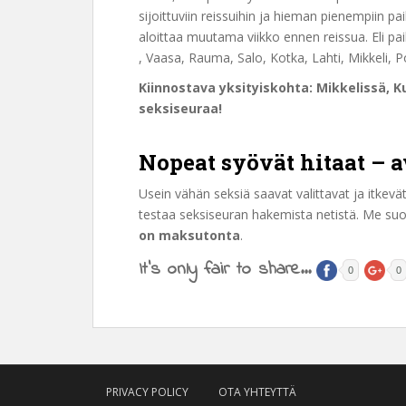
sijoittuviin reissuihin ja hieman pienempiin 
aloittaa muutama viikko ennen reissua. Eli pa
, Vaasa, Rauma, Salo, Kotka, Lahti, Mikkeli, P
Kiinnostava yksityiskohta: Mikkelissä, K
seksiseuraa!
Nopeat syövät hitaat – av
Usein vähän seksiä saavat valittavat ja itkevät 
testaa seksiseuran hakemista netistä. Me s
on maksutonta
.
It's only fair to share...
0
0
PRIVACY POLICY
OTA YHTEYTTÄ