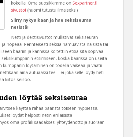
kokeilla. Oma suosikkimme on
Sexpartner.fi
sivusto!
(huom! tutustu ilmaiseksi)
Siirry nykyaikaan ja hae seksiseuraa
netistä!
Netti ja deittisivustot mullistivat seksiseuran
 ja nopeaa. Perinteisesti seksiä hamuavista naisista tai
seen baariin ja kännissä koitettiin etsiä sitä sopivaa
a seksikumppanin etsimiseen, koska baarissa on useita
än kumppanin löytäminen on todella vaikeaa ja vaatii
nettikään aina autuaaksi tee – ei jokaiselle löydy heti
sa kiitos seisoo.
uuden löytää seksiseuraa
tarvitsee käyttää rahaa baarista toiseen hyppiessä.
set löydät helposti netin erillaisista
a myös oma-profiili saadaksesi yhteydenottoja suoraan