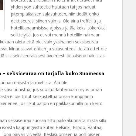
yhden yön suhteelta halutaan tai jos haluat
pitempiaikaisen salasuhteen, niin tiedät onko
deittiseurasi siihen valmis. Ole aina treffeillä ja
hotellitapaamisissa ajoissa ja älä keksi tökeröitä
selittelyitä. Jos et voi mennä hotelliin naimaan
 kukaan oleta että olet vain yksinäinen seksiseuraa
evat kiinnostavat eniten ja salasuhteesi tietää ettet ole
 siis seksiseuralaisesi avoimesti tietoisena haluistasi
 – seksiseuraa on tarjolla koko Suomessa
nnan naisista ja miehistä. Älä ole
uksiasi onnistua, jos suostut lähtemään myös oman
siasta ei ole tullut keskusteltua oman kumppanin
ienenee. Jos liikut paljon eri paikkakunnilla niin kerro
aan seksiseuraa suoraa siltä paikkakunnalta mistä sillä
 isoista kaupungeista kuten Helsinki, Espoo, Vantaa,
jopa päivän viiveellä. Keskisuomeen ja pohjoiseen