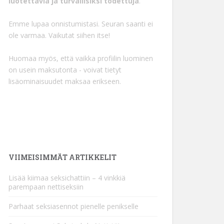
luotettavia ja turvallisiksi todettuja
.
Emme lupaa onnistumistasi. Seuran saanti ei
ole varmaa. Vaikutat siihen itse!
Huomaa myös, että vaikka profiilin luominen
on usein maksutonta - voivat tietyt
lisäominaisuudet maksaa erikseen.
VIIMEISIMMÄT ARTIKKELIT
Lisää kiimaa seksichattiin – 4 vinkkiä
parempaan nettiseksiin
Parhaat seksiasennot pienelle penikselle