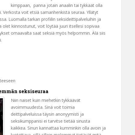
kimppaan, panna jotain anaalin tai tykkäät olla
asi. Verkosta voit etsiä samanhenkistä seuraa. Yllätyt
a. Luomalla tarkan profiilin seksideittipalveluihin ja
olet kiinnostunut, voit löytää juuri itsellesi sopivaa
ykset omaavalta saat seksiä myös helpommin. Älä siis
.
hteeseen
enemmän seksiseuraa
Niin naiset kuin miehetkin tykkäävät
avoimmuudesta. Sinä voit toimia
deittipalveluissa täysin anonyymisti ja
seksikumppanisi ei tarvitse tietää sinusta
kaikkea. Sinun kannattaa kumminkin olla avoin ja
luotettava, sillä silloin molemmat tietävät mitä