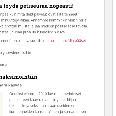
ja löydä petiseuraa nopeasti!
paa kuin mitä deittipalvelut ovat siitä tehneet.
 minuutteja aikaa. Annamme kumminkin vinkin millä
a erottuu muista ja jää mieleen positiivisella tavalla.
täsi ja lisää profiiliin kunnollinen kuva.
arner.fi on todella suosittu –
ilmaisen profiilin pääset
aa yhteydenottoihin
isti.
maksimointiin
määrä kasvaa
Onneksi elämme 2010-luvulla ja perinteiset
parisuhteen kaavat ovat siirtyneet hiljaa
takaalalle ja seksiä halutaan useiden eri
kumppaneiden kanssa. Yhden ja saman naisen