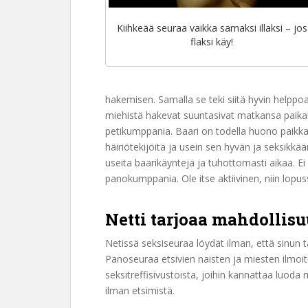
Kiihkeää seuraa vaikka samaksi illaksi – jos
flaksi käy!
hakemisen. Samalla se teki siitä hyvin helppoa
miehistä hakevat suuntasivat matkansa paikalli
petikumppania. Baari on todella huono paikk
häiriötekijöitä ja usein sen hyvän ja seksikkä
useita baarikäyntejä ja tuhottomasti aikaa. Ei 
panokumppania. Ole itse aktiivinen, niin lopus
Netti tarjoaa mahdollis
Netissä seksiseuraa löydät ilman, että sinun 
Panoseuraa etsivien naisten ja miesten ilmoituk
seksitreffisivustoista, joihin kannattaa luod
ilman etsimistä.