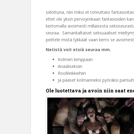
sidottuna, niin miksi et toteuttaisi fantasioit
ettet ole yksin pervojenkaan fantasioiden kanss
kertomalla avoimesti millaisesta seksiseurasta 
seuraa. Samankaltaiset seksuaaliset mieltym
peittele mistä tykkäät vaan kerro se avoimesti
Netistä voit etsiä seuraa mm.
Kolmen kimppaan
Anaaliseksiin
Roolileikkeihiin
Ja pääset kolmanneksi pyöräksi parisu
Ole luotettava ja avoin niin saat 