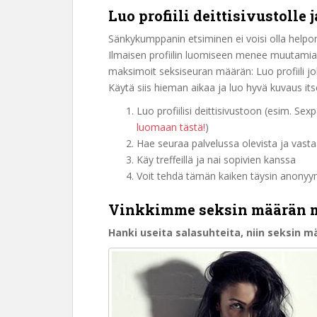
Luo profiili deittisivustolle 
Sänkykumppanin etsiminen ei voisi olla helpom
Ilmaisen profiilin luomiseen menee muutamia
maksimoit seksiseuran määrän: Luo profiili jok
Käytä siis hieman aikaa ja luo hyvä kuvaus itses
Luo profiilisi deittisivustoon (esim. Sexp
luomaan tästä!
)
Hae seuraa palvelussa olevista ja vast
Käy treffeillä ja nai sopivien kanssa
Voit tehdä tämän kaiken täysin anonyym
Vinkkimme seksin määrän 
Hanki useita salasuhteita, niin seksin 