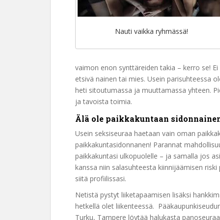
Nauti vaikka ryhmässä!
vaimon enon synttäreiden takia – kerro se! Ei
etsivä nainen tai mies. Usein parisuhteessa ol
heti sitoutumassa ja muuttamassa yhteen. Pidä
ja tavoista toimia.
Älä ole paikkakuntaan sidonnainen
Usein seksiseuraa haetaan vain oman paikkaku
paikkakuntasidonnanen! Parannat mahdollisu
paikkakuntasi ulkopuolelle – ja samalla jos a
kanssa niin salasuhteesta kiinnijäämisen riski p
siitä profiilissasi.
Netistä pystyt liiketapaamisen lisäksi hankkim
hetkellä olet liikenteessä. Pääkaupunkiseudun
Turku, Tampere löytää halukasta panoseuraa 