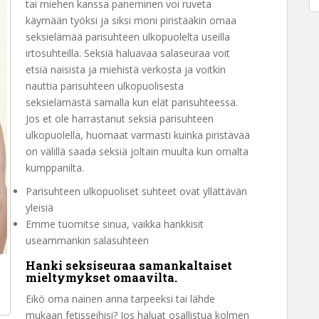
tai miehen kanssa paneminen voi ruveta
käymään työksi ja siksi moni piristääkin omaa
seksielämää parisuhteen ulkopuolelta useilla
irtosuhteilla. Seksiä haluavaa salaseuraa voit
etsiä naisista ja miehistä verkosta ja voitkin
nauttia parisuhteen ulkopuolisesta
seksielämästä samalla kun elät parisuhteessa.
Jos et ole harrastanut seksiä parisuhteen
ulkopuolella, huomaat varmasti kuinka piristävää
on välillä saada seksiä joltain muulta kun omalta
kumppanilta.
Parisuhteen ulkopuoliset suhteet ovat yllättävän
yleisiä
Emme tuomitse sinua, vaikka hankkisit
useammankin salasuhteen
Hanki seksiseuraa samankaltaiset
mieltymykset omaavilta.
Eikö oma nainen anna tarpeeksi tai lähde
mukaan fetisseihisi? Jos haluat osallistua kolmen