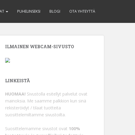
HAT
PUHELINSEKSI
BLOGI
OTA YHTEYTTÄ
ILMAINEN WEBCAM-SIVUSTO
LINKEISTÄ
HUOMAA!
Sivustolla esitellyt palvelut ovat
mainoksia. Me saamme palkkion kun sinä
rekisteröidyt / tilaat tuotteita
suosittelemiltamme sivustoilta.
Suosittelemamme sivustot ovat
100%