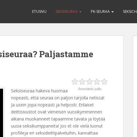
ETUSIVU
SEKSISEURAA
PK-SEURAA
SEKSIC
siseuraa? Paljastamme
Arvostele juttu
Seksiseuraa hakeva huomaa
nopeasti, että seuraa on paljon tarjolla netissä!
Ja usein jopa nopeasti ja helposti. Erilaiset
deittisivustot ovat viimeisen vuosikymmennen
aikana muokanneet tapaamme tavata ja löytää
uusia seksikumppaneita! Jos et ole vielä luonut
profiileja eri seksideittipalveluihin, kannattaa