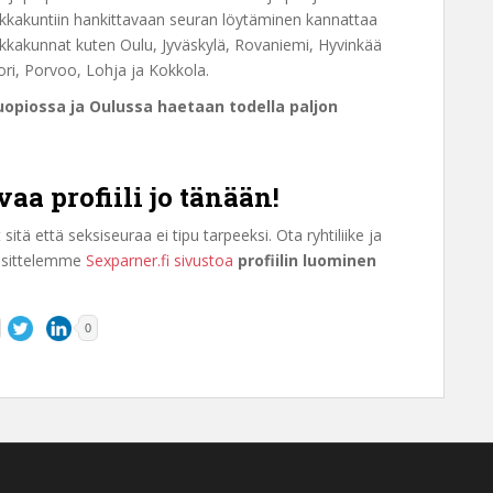
paikkakuntiin hankittavaan seuran löytäminen kannattaa
ikkakunnat kuten Oulu, Jyväskylä, Rovaniemi, Hyvinkää
ori, Porvoo, Lohja ja Kokkola.
uopiossa ja Oulussa haetaan todella paljon
aa profiili jo tänään!
sitä että seksiseuraa ei tipu tarpeeksi. Ota ryhtiliike ja
uosittelemme
Sexparner.fi sivustoa
profiilin luominen
0