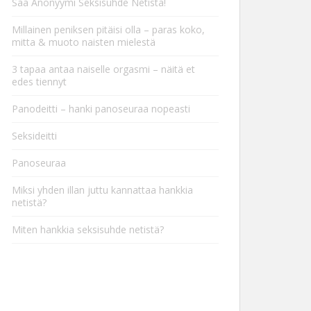
Saa Anonyymi Seksisuhde Netistä!
Millainen peniksen pitäisi olla – paras koko,
mitta & muoto naisten mielestä
3 tapaa antaa naiselle orgasmi – näitä et
edes tiennyt
Panodeitti – hanki panoseuraa nopeasti
Seksideitti
Panoseuraa
Miksi yhden illan juttu kannattaa hankkia
netistä?
Miten hankkia seksisuhde netistä?