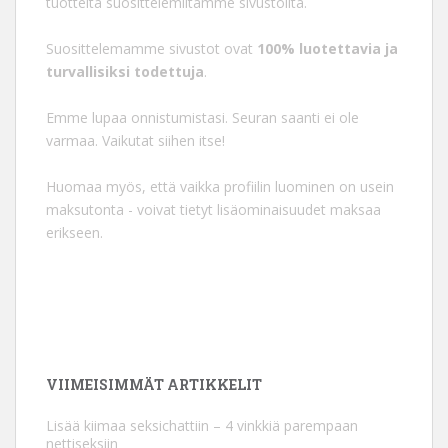
tuotteita suosittelemiltamme sivustoilta.
Suosittelemamme sivustot ovat
100% luotettavia ja
turvallisiksi todettuja
.
Emme lupaa onnistumistasi. Seuran saanti ei ole
varmaa. Vaikutat siihen itse!
Huomaa myös, että vaikka profiilin luominen on usein
maksutonta - voivat tietyt lisäominaisuudet maksaa
erikseen.
VIIMEISIMMÄT ARTIKKELIT
Lisää kiimaa seksichattiin – 4 vinkkiä parempaan
nettiseksiin