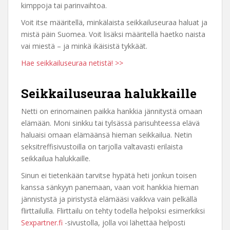
kimppoja tai parinvaihtoa.
Voit itse määritellä, minkälaista seikkailuseuraa haluat ja
mistä päin Suomea. Voit lisäksi määritellä haetko naista
vai miestä – ja minkä ikäisistä tykkäät.
Hae seikkailuseuraa netistä! >>
Seikkailuseuraa halukkaille
Netti on erinomainen paikka hankkia jännitystä omaan
elämään. Moni sinkku tai tylsässä parisuhteessa elävä
haluaisi omaan elämäänsä hieman seikkailua. Netin
seksitreffisivustoilla on tarjolla valtavasti erilaista
seikkailua halukkaille.
Sinun ei tietenkään tarvitse hypätä heti jonkun toisen
kanssa sänkyyn panemaan, vaan voit hankkia hieman
jännistystä ja piristystä elämääsi vaikkva vain pelkällä
flirttailulla. Flirttailu on tehty todella helpoksi esimerkiksi
Sexpartner.fi
-sivustolla, jolla voi lähettää helposti