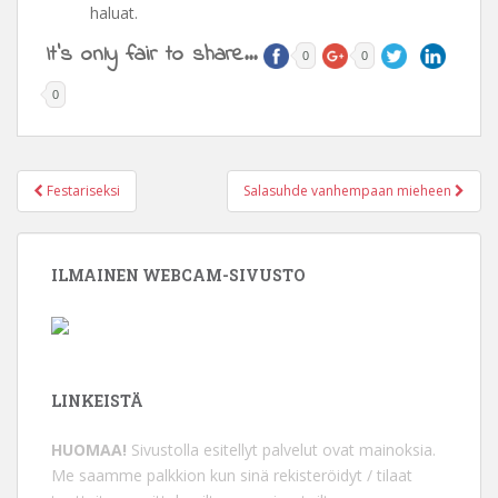
haluat.
It's only fair to share...
0
0
0
Festariseksi
Salasuhde vanhempaan mieheen
Post navigation
ILMAINEN WEBCAM-SIVUSTO
LINKEISTÄ
HUOMAA!
Sivustolla esitellyt palvelut ovat mainoksia.
Me saamme palkkion kun sinä rekisteröidyt / tilaat