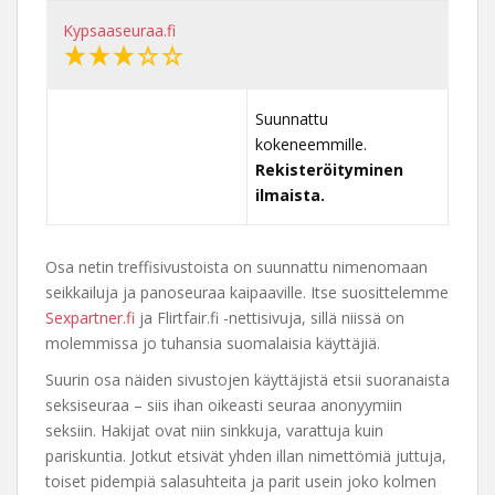
Kypsaaseuraa.fi
Suunnattu
kokeneemmille.
Rekisteröityminen
ilmaista.
Osa netin treffisivustoista on suunnattu nimenomaan
seikkailuja ja panoseuraa kaipaaville. Itse suosittelemme
Sexpartner.fi
ja Flirtfair.fi -nettisivuja, sillä niissä on
molemmissa jo tuhansia suomalaisia käyttäjiä.
Suurin osa näiden sivustojen käyttäjistä etsii suoranaista
seksiseuraa – siis ihan oikeasti seuraa anonyymiin
seksiin. Hakijat ovat niin sinkkuja, varattuja kuin
pariskuntia. Jotkut etsivät yhden illan nimettömiä juttuja,
toiset pidempiä salasuhteita ja parit usein joko kolmen