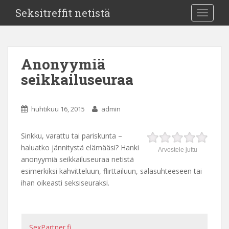
Seksitreffit netistä
TOGGLE
Anonyymiä
seikkailuseuraa
huhtikuu 16, 2015
admin
Sinkku, varattu tai pariskunta –
haluatko jännitystä elämääsi? Hanki
Arvostele juttu
anonyymiä seikkailuseuraa netistä
esimerkiksi kahvitteluun, flirttailuun, salasuhteeseen tai
ihan oikeasti seksiseuraksi.
SexPartner.fi