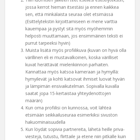
jossa kerrot hieman itsestäsi ja ennen kaikkea
sen, että minkälaista seuraa olet etsimässä
(Esittelytekstin kirjoittamiseen ei mene varttia
kauempaa ja pystyt sitä myös myöhemmin
helposti muuttamaan, jos ensimmäinen teksti ei
purrut tarpeeksi hyvin)
Muista lisätä myös profiilikuva (kuvan on hyvä olla
värillinen eli ei mustavalkoinen, koska värilliset
kuvat herättävät mielenkiinnon parhaiten.
Kannattaa myös katsoa kameraan ja hymyillä:
hymyilevät ja kohti katsovat ihmiset luovat hyvän
ja lämpimän ensivaikutelman. Sopivalla kuvalla
saatat jopa 15-kertaistaa yhteydenottojen
määrän)
Kun oma profiilisi on kunnossa, voit lähteä
etsimään seikkailuseuraa esimerkiksi sivuston
hakuominaisuudella
Kun löydät sopivia partnereita, lähetä heille priva-
viestejä, tutustu, flirttaile ja etene niin pitkälle kuin