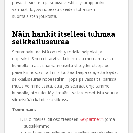
privaatti-viestejä ja sopiva viestittelykumppanikin
varmasti löytyy nopeasti useiden tuhansien
suomalaisten joukosta.
Näin hankit itsellesi tuhmaa
seikkailuseuraa
Seuranhaku netistä on tehty todella helpoksi ja
nopeaksi. Sinun ei tarvitse kuin hoitaa muutama asia
kunnolla ja alat saamaan useita yhteydenottoja per
päivä kiinnostavilta ihmisiltä. Saattaapa olla, että löydät
seikkailuseuraa nopeastikin – jopa päivässä tai parissa,
mutta voimme taata, että jos seuraat ohjeitamme
kunnolla, niin tulet löytämään itsellesi eroottista seuraa
viimeistään kahdessa viikossa.
Toimi näin:
Luo itsellesi tili osoitteeseen
Sexpartner.fi
(oma
suosikkimme)
Tilin luomisen jälkeen teet itsellesi esittelytekstin,